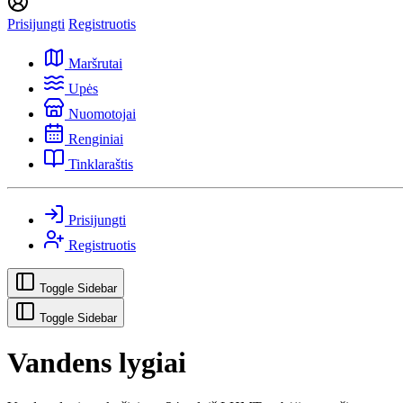
Prisijungti
Registruotis
Maršrutai
Upės
Nuomotojai
Renginiai
Tinklaraštis
Prisijungti
Registruotis
Toggle Sidebar
Toggle Sidebar
Vandens lygiai