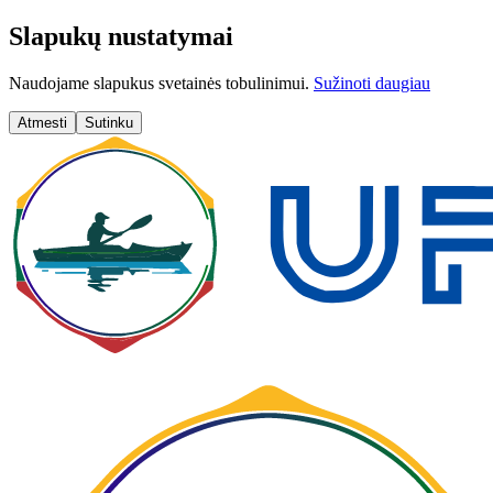
Slapukų nustatymai
Naudojame slapukus svetainės tobulinimui.
Sužinoti daugiau
Atmesti
Sutinku