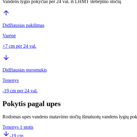
Vandens lygio pokyčiai per 24 val. iš LHMT stebėjimo stočių
Didžiausias pakilimas
Varėnė
+7 cm
per 24 val.
Didžiausias nuosmukis
Tenenys
-19 cm
per 24 val.
Pokytis pagal upes
Rodomas upės vandens matavimo stočių išmatuotų vandens lygių pok
Tenenys
1 stotis
-19 cm