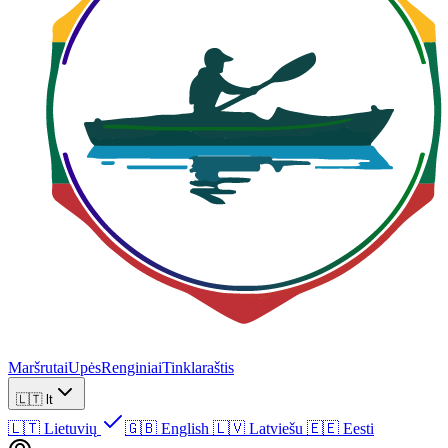
Maršrutai
Upės
Renginiai
Tinklaraštis
🇱🇹
lt
🇱🇹
Lietuvių
🇬🇧
English
🇱🇻
Latviešu
🇪🇪
Eesti