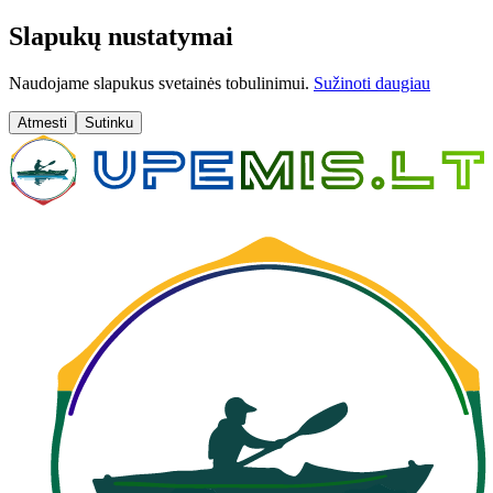
Slapukų nustatymai
Naudojame slapukus svetainės tobulinimui.
Sužinoti daugiau
Atmesti
Sutinku