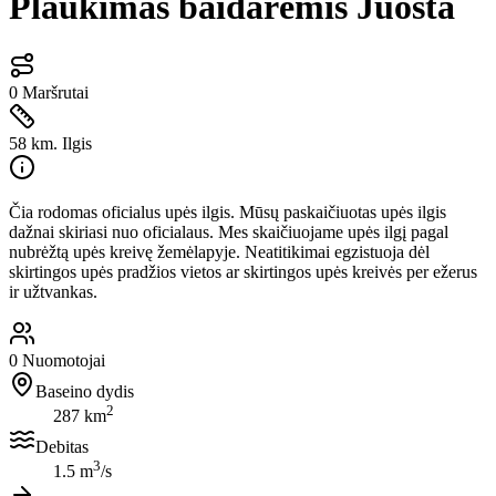
Plaukimas baidarėmis Juosta
0
Maršrutai
58 km.
Ilgis
Čia rodomas oficialus upės ilgis. Mūsų paskaičiuotas upės ilgis
dažnai skiriasi nuo oficialaus. Mes skaičiuojame upės ilgį pagal
nubrėžtą upės kreivę žemėlapyje. Neatitikimai egzistuoja dėl
skirtingos upės pradžios vietos ar skirtingos upės kreivės per ežerus
ir užtvankas.
0
Nuomotojai
Baseino dydis
2
287 km
Debitas
3
1.5 m
/s