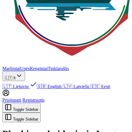
Maršrutai
Upės
Renginiai
Tinklaraštis
🇱🇹
lt
🇱🇹
Lietuvių
🇬🇧
English
🇱🇻
Latviešu
🇪🇪
Eesti
Prisijungti
Registruotis
Toggle Sidebar
Toggle Sidebar