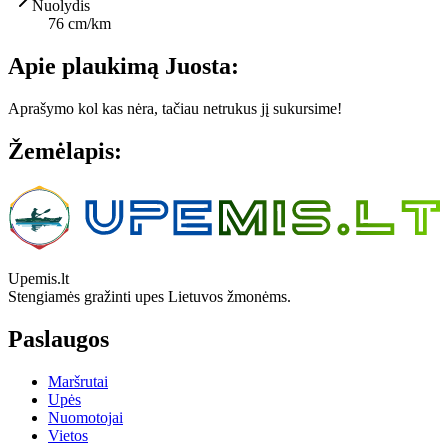
Nuolydis
76 cm/km
Apie plaukimą Juosta:
Aprašymo kol kas nėra, tačiau netrukus jį sukursime!
Žemėlapis:
Leaflet
|
© OpenStreetMap contributors
+
−
Upemis.lt
Stengiamės gražinti upes Lietuvos žmonėms.
Paslaugos
Maršrutai
Upės
Nuomotojai
Vietos