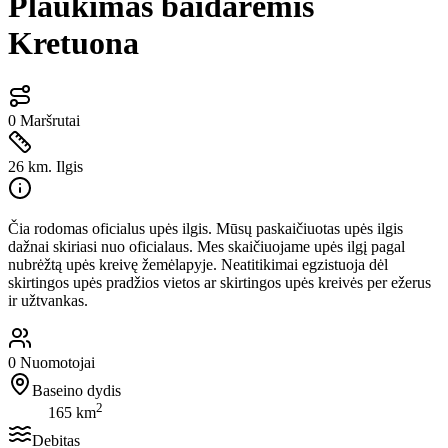
Plaukimas baidarėmis
Kretuona
0
Maršrutai
26 km.
Ilgis
Čia rodomas oficialus upės ilgis. Mūsų paskaičiuotas upės ilgis
dažnai skiriasi nuo oficialaus. Mes skaičiuojame upės ilgį pagal
nubrėžtą upės kreivę žemėlapyje. Neatitikimai egzistuoja dėl
skirtingos upės pradžios vietos ar skirtingos upės kreivės per ežerus
ir užtvankas.
0
Nuomotojai
Baseino dydis
2
165 km
Debitas