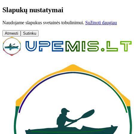
Slapukų nustatymai
Naudojame slapukus svetainės tobulinimui.
Sužinoti daugiau
Atmesti
Sutinku