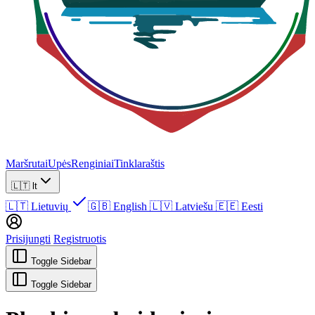
Maršrutai
Upės
Renginiai
Tinklaraštis
🇱🇹
lt
🇱🇹
Lietuvių
🇬🇧
English
🇱🇻
Latviešu
🇪🇪
Eesti
Prisijungti
Registruotis
Toggle Sidebar
Toggle Sidebar