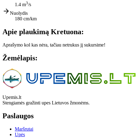
3
1.4 m
/s
Nuolydis
180 cm/km
Apie plaukimą Kretuona:
Aprašymo kol kas nėra, tačiau netrukus jį sukursime!
Žemėlapis:
Leaflet
|
© OpenStreetMap contributors
+
−
Upemis.lt
Stengiamės gražinti upes Lietuvos žmonėms.
Paslaugos
Maršrutai
Upės