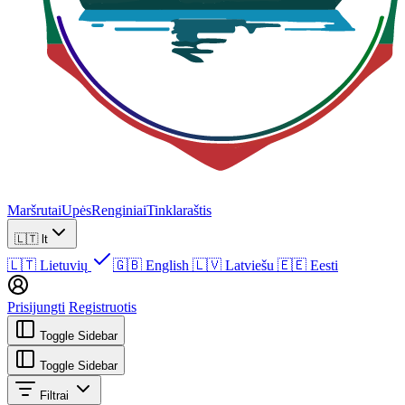
Maršrutai
Upės
Renginiai
Tinklaraštis
🇱🇹
lt
🇱🇹
Lietuvių
🇬🇧
English
🇱🇻
Latviešu
🇪🇪
Eesti
Prisijungti
Registruotis
Toggle Sidebar
Toggle Sidebar
Filtrai