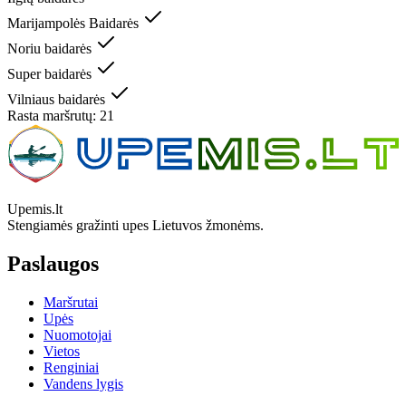
Marijampolės Baidarės
Noriu baidarės
Super baidarės
Vilniaus baidarės
Rasta maršrutų:
21
Upemis.lt
Stengiamės gražinti upes Lietuvos žmonėms.
Paslaugos
Maršrutai
Upės
Nuomotojai
Vietos
Renginiai
Vandens lygis