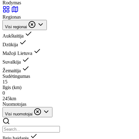
Rodymas
Regionas
Visi regionai
Aukštaitija
Dzūkija
Mažoji Lietuva
Suvalkija
Žemaitija
Sudėtingumas
1
5
Ilgis (km)
0
245
km
Nuomotojas
Visi nuomotojai
Ilgių baidarės