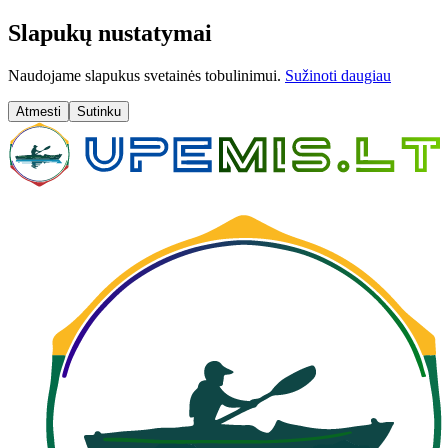
Slapukų nustatymai
Naudojame slapukus svetainės tobulinimui.
Sužinoti daugiau
Atmesti
Sutinku