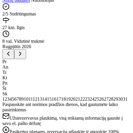
Noriu baidarės
Nuomotojas
2/5
Sudėtingumas
27 km.
Ilgis
8 val.
Vidutinė trukmė
Rugpjūtis 2026
Pr
An
Tr
Kt
Pn
Št
Sk
1
2
3
4
5
6
7
8
9
10
11
12
13
14
15
16
17
18
19
20
21
22
23
24
25
26
27
28
29
30
31
Paspauskite ant norimos pradžios dienos, kad gautumėte laiko
pasirinkimus
Užsirezervavus plaukimą, visą reikiamą informaciją gausite į
savo el. pašto dėžutę
Pasikeitus planams, rezervaciją atšaukite ir atgaukite 100%