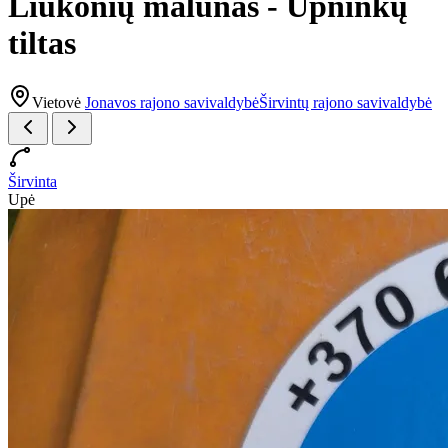
Liukonių malūnas - Upninkų
tiltas
Vietovė
Jonavos rajono savivaldybė
Širvintų rajono savivaldybė
Širvinta
Upė