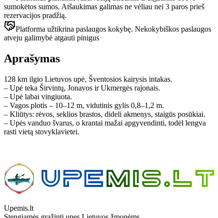
sumokėtos sumos. Atšaukimas galimas ne vėliau nei 3 paros prieš
rezervacijos pradžią.
Platforma užtikrina paslaugos kokybę. Nekokybiškos paslaugos
atveju galimybė atgauti pinigus
Aprašymas
128 km ilgio Lietuvos upė, Šventosios kairysis intakas.
– Upė teka Širvintų, Jonavos ir Ukmergės rajonais.
– Upė labai vingiuota.
– Vagos plotis – 10–12 m, vidutinis gylis 0,8–1,2 m.
– Kliūtys: rėvos, seklios brastos, dideli akmenys, staigūs posūkiai.
– Upės vanduo švarus, o krantai mažai apgyvendinti, todėl lengva
rasti vietą stovyklavietei.
Leaflet
|
© OpenStreetMap contributors
+
−
Upemis.lt
Stengiamės gražinti upes Lietuvos žmonėms.