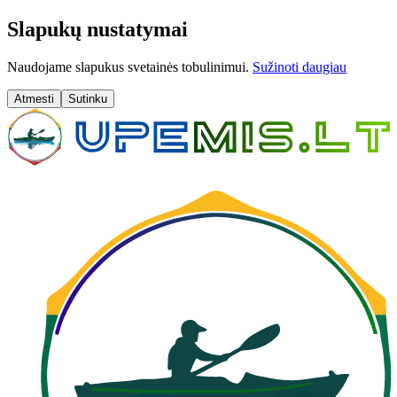
Slapukų nustatymai
Naudojame slapukus svetainės tobulinimui.
Sužinoti daugiau
Atmesti
Sutinku