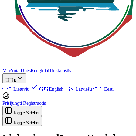
Maršrutai
Upės
Renginiai
Tinklaraštis
🇱🇹
lt
🇱🇹
Lietuvių
🇬🇧
English
🇱🇻
Latviešu
🇪🇪
Eesti
Prisijungti
Registruotis
Toggle Sidebar
Toggle Sidebar