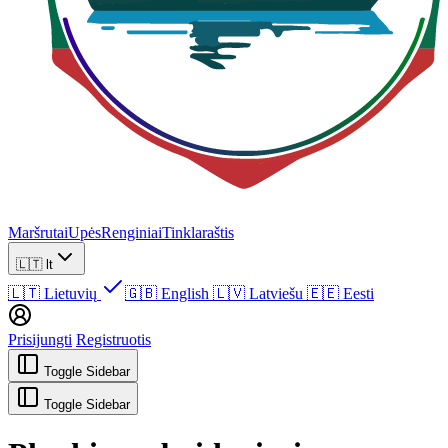
Maršrutai
Upės
Renginiai
Tinklaraštis
🇱🇹
lt
🇱🇹
Lietuvių
🇬🇧
English
🇱🇻
Latviešu
🇪🇪
Eesti
Prisijungti
Registruotis
Toggle Sidebar
Toggle Sidebar