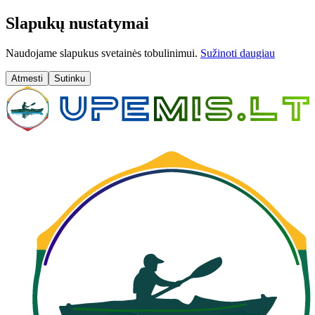
Slapukų nustatymai
Naudojame slapukus svetainės tobulinimui.
Sužinoti daugiau
Atmesti
Sutinku