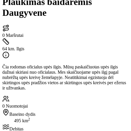
Plaukimas baidarėmis
Daugyvene
0
Maršrutai
64 km.
Ilgis
Čia rodomas oficialus upės ilgis. Mūsų paskaičiuotas upės ilgis
dažnai skiriasi nuo oficialaus. Mes skaičiuojame upės ilgį pagal
nubrėžtą upės kreivę žemėlapyje. Neatitikimai egzistuoja dėl
skirtingos upės pradžios vietos ar skirtingos upės kreivės per ežerus
ir užtvankas.
0
Nuomotojai
Baseino dydis
2
495 km
Debitas