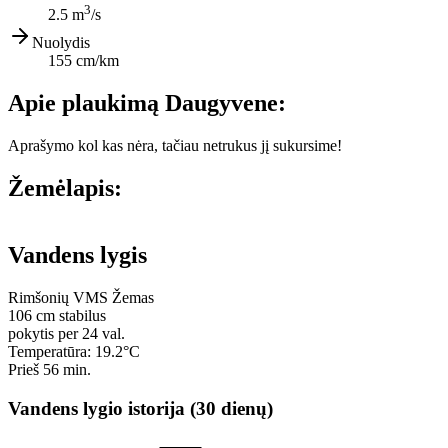
3
2.5 m
/s
Nuolydis
155 cm/km
Apie plaukimą Daugyvene:
Aprašymo kol kas nėra, tačiau netrukus jį sukursime!
Žemėlapis:
Leaflet
|
© OpenStreetMap contributors
+
Vandens lygis
−
Rimšonių VMS
Žemas
106
cm
stabilus
pokytis per 24 val.
Temperatūra: 19.2°C
Prieš 56 min.
Vandens lygio istorija (30 dienų)