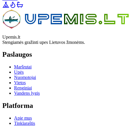
Upemis.lt
Stengiamės gražinti upes Lietuvos žmonėms.
Paslaugos
Maršrutai
Upės
Nuomotojai
Vietos
Renginiai
Vandens lygis
Platforma
Apie mus
Tinklaraštis