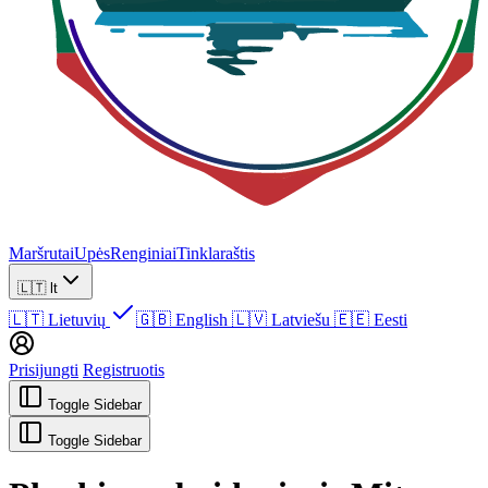
Maršrutai
Upės
Renginiai
Tinklaraštis
🇱🇹
lt
🇱🇹
Lietuvių
🇬🇧
English
🇱🇻
Latviešu
🇪🇪
Eesti
Prisijungti
Registruotis
Toggle Sidebar
Toggle Sidebar