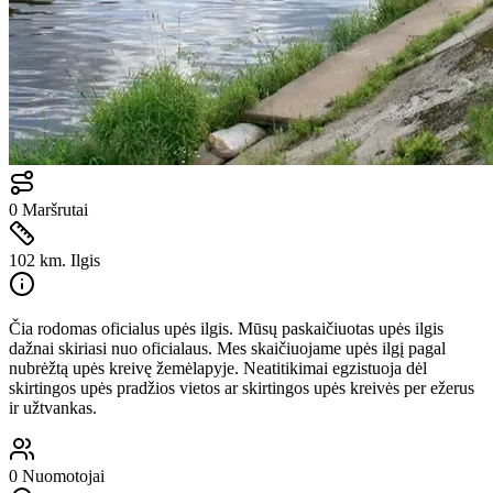
0
Maršrutai
102 km.
Ilgis
Čia rodomas oficialus upės ilgis. Mūsų paskaičiuotas upės ilgis
dažnai skiriasi nuo oficialaus. Mes skaičiuojame upės ilgį pagal
nubrėžtą upės kreivę žemėlapyje. Neatitikimai egzistuoja dėl
skirtingos upės pradžios vietos ar skirtingos upės kreivės per ežerus
ir užtvankas.
0
Nuomotojai