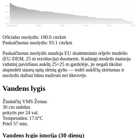
Atkarpų žymėjimas
90 m
60 m
30 m
0 m
104.6 km
100 km
80 km
60 km
40 km
20 km
0 km
Oficialus nuolydis:
100.0 cm/km
Paskaičiuotas nuolydis:
93.1 cm/km
Paskaičiuotas nuolydis naudoja EU skaitmeninio reljefo modelio
(EU-DEM, 25 m rezoliucija) duomenis. Kadangi modelis matuoja
vidutinį paviršiaus aukštį 25×25 m gardelėje, jis negali tiksliai
atspindėti siaurų upių slėnių gylio — todėl aukščių skirtumas ir
nuolydis dažnai būna mažesni nei tikrovėje.
Vandens lygis
Žindaičių VMS
Žemas
30
cm
stabilus
pokytis per 24 val.
Temperatūra: 17.6°C
Prieš 57 min.
Vandens lygio istorija (30 dienų)