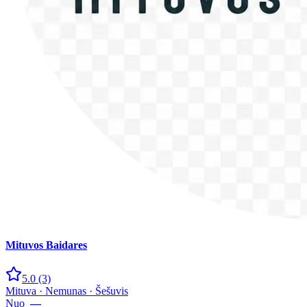
Mituvos Baidares
5.0
(3)
Mituva · Nemunas · Šešuvis
Nuo
—