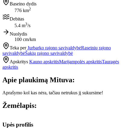
Baseino dydis
2
776 km
Debitas
3
5.4 m
/s
Nuolydis
100 cm/km
Teka per
Jurbarko rajono savivaldybė
Raseinių rajono
savivaldybė
Šakių rajono savivaldybė
Apskritys
Kauno apskritis
Marijampolės apskritis
Tauragės
apskritis
Apie plaukimą Mituva:
Aprašymo kol kas nėra, tačiau netrukus jį sukursime!
Žemėlapis:
Leaflet
|
© OpenStreetMap contributors
+
Upės profilis
−