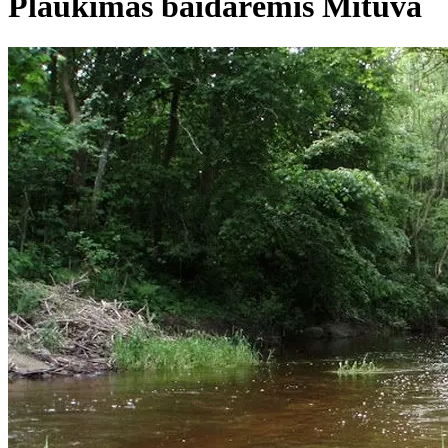
Plaukimas baidarėmis Mituva