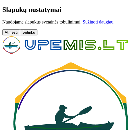
Slapukų nustatymai
Naudojame slapukus svetainės tobulinimui.
Sužinoti daugiau
Atmesti
Sutinku