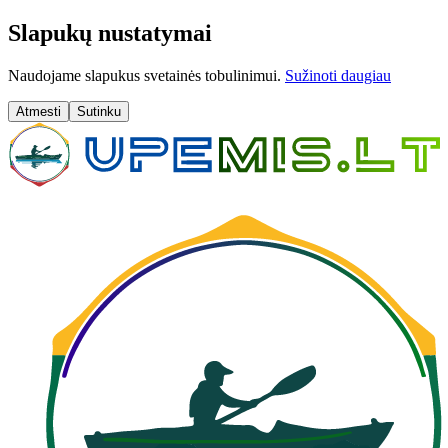
Slapukų nustatymai
Naudojame slapukus svetainės tobulinimui.
Sužinoti daugiau
Atmesti
Sutinku