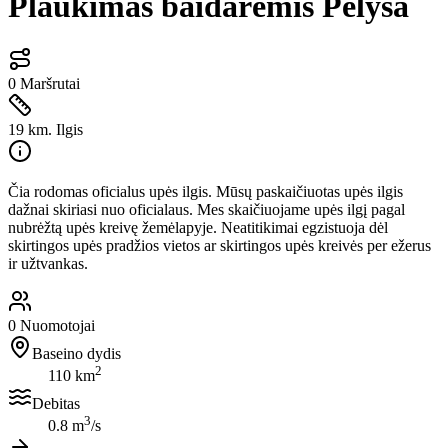
Plaukimas baidarėmis Pelyša
0
Maršrutai
19 km.
Ilgis
Čia rodomas oficialus upės ilgis. Mūsų paskaičiuotas upės ilgis
dažnai skiriasi nuo oficialaus. Mes skaičiuojame upės ilgį pagal
nubrėžtą upės kreivę žemėlapyje. Neatitikimai egzistuoja dėl
skirtingos upės pradžios vietos ar skirtingos upės kreivės per ežerus
ir užtvankas.
0
Nuomotojai
Baseino dydis
2
110 km
Debitas
3
0.8 m
/s