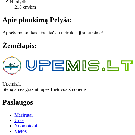
Nuolydis
218 cm/km
Apie plaukimą Pelyša:
Aprašymo kol kas nėra, tačiau netrukus jį sukursime!
Žemėlapis:
Leaflet
|
© OpenStreetMap contributors
+
−
Upemis.lt
Stengiamės gražinti upes Lietuvos žmonėms.
Paslaugos
Maršrutai
Upės
Nuomotojai
Vietos