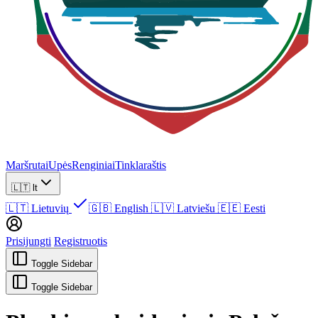
Maršrutai
Upės
Renginiai
Tinklaraštis
🇱🇹
lt
🇱🇹
Lietuvių
🇬🇧
English
🇱🇻
Latviešu
🇪🇪
Eesti
Prisijungti
Registruotis
Toggle Sidebar
Toggle Sidebar