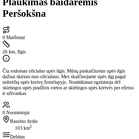
Plaukimas baidarėmis
Peršokšna
0
Maršrutai
26 km.
Ilgis
Čia rodomas oficialus upės ilgis. Mūsų paskaičiuotas upės ilgis
dažnai skiriasi nuo oficialaus. Mes skaičiuojame upės ilgį pagal
nubrėžtą upės kreivę žemėlapyje. Neatitikimai egzistuoja dėl
skirtingos upės pradžios vietos ar skirtingos upės kreivės per ežerus
ir užtvankas.
0
Nuomotojai
Baseino dydis
2
103 km
Debitas