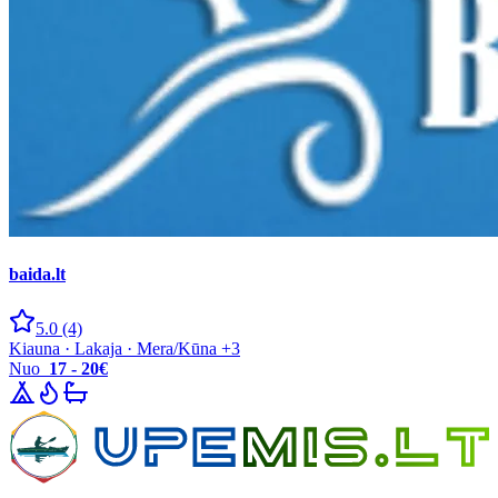
baida.lt
5.0
(4)
Kiauna · Lakaja · Mera/Kūna +3
Nuo
17 - 20€