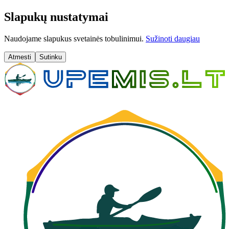
Slapukų nustatymai
Naudojame slapukus svetainės tobulinimui.
Sužinoti daugiau
Atmesti
Sutinku