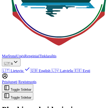
Maršrutai
Upės
Renginiai
Tinklaraštis
🇱🇹
lt
🇱🇹
Lietuvių
🇬🇧
English
🇱🇻
Latviešu
🇪🇪
Eesti
Prisijungti
Registruotis
Toggle Sidebar
Toggle Sidebar