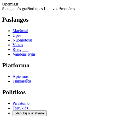
Upemis.lt
Stengiamės gražinti upes Lietuvos žmonėms.
Paslaugos
Maršrutai
Upės
Nuomotojai
Vietos
Renginiai
Vandens lygis
Platforma
Apie mus
Tinklaraštis
Politikos
Privatumo
Taisyklės
Slapukų nustatymai