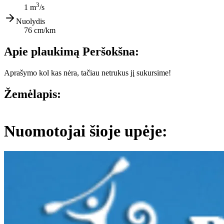
3
1 m
/s
Nuolydis
76 cm/km
Apie plaukimą Peršokšna:
Aprašymo kol kas nėra, tačiau netrukus jį sukursime!
Žemėlapis:
Leaflet
|
© OpenStreetMap contributors
+
Nuomotojai šioje upėje:
−