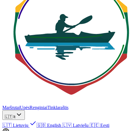
Maršrutai
Upės
Renginiai
Tinklaraštis
🇱🇹
lt
🇱🇹
Lietuvių
🇬🇧
English
🇱🇻
Latviešu
🇪🇪
Eesti