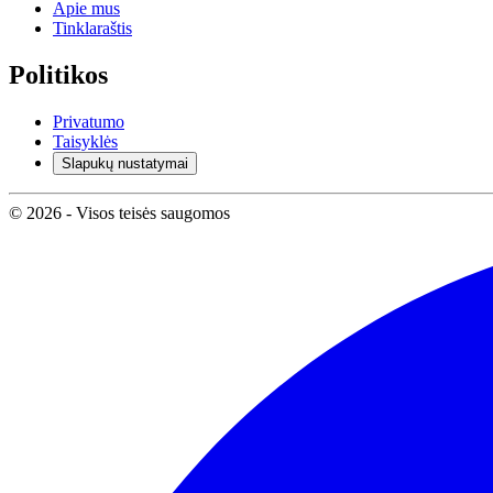
Apie mus
Tinklaraštis
Politikos
Privatumo
Taisyklės
Slapukų nustatymai
© 2026 - Visos teisės saugomos