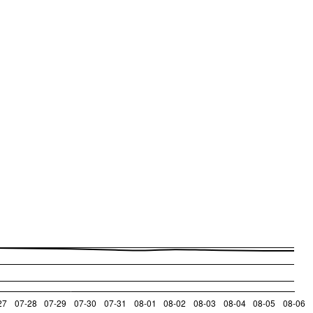
Leaflet
|
© OpenStreetMap contributors