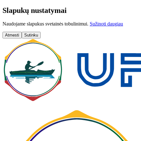
Slapukų nustatymai
Naudojame slapukus svetainės tobulinimui.
Sužinoti daugiau
Atmesti
Sutinku