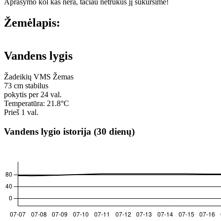
Aprašymo kol kas nėra, tačiau netrukus jį sukursime!
Žemėlapis:
+
Vandens lygis
−
Žadeikių VMS
Žemas
73
cm
stabilus
pokytis per 24 val.
Temperatūra: 21.8°C
Prieš 1 val.
Vandens lygio istorija (30 dienų)