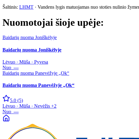
Šaltinis:
LHMT
·
Vandens lygis matuojamas nuo stoties nulinio žyme
Nuomotojai šioje upėje:
Baidarių nuoma Joniškėlyje
Baidarių nuoma Joniškėlyje
Lėvuo · Mūša · Pyvesa
Nuo
—
Baidarių nuoma Panevėžyje „Ok“
Baidarių nuoma Panevėžyje „Ok“
5.0
(5)
Lėvuo · Mūša · Nevėžis +2
Nuo
—