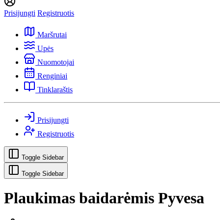
Prisijungti
Registruotis
Maršrutai
Upės
Nuomotojai
Renginiai
Tinklaraštis
Prisijungti
Registruotis
Toggle Sidebar
Toggle Sidebar
Plaukimas baidarėmis Pyvesa