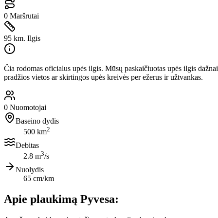
0
Maršrutai
95 km.
Ilgis
Čia rodomas oficialus upės ilgis. Mūsų paskaičiuotas upės ilgis dažnai
pradžios vietos ar skirtingos upės kreivės per ežerus ir užtvankas.
0
Nuomotojai
Baseino dydis
2
500 km
Debitas
3
2.8 m
/s
Nuolydis
65 cm/km
Apie plaukimą Pyvesa: