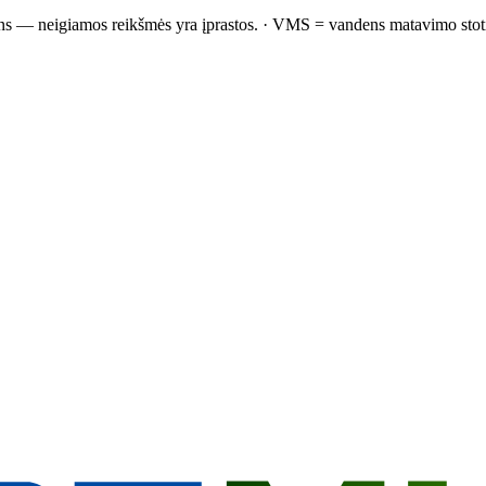
ns — neigiamos reikšmės yra įprastos.
·
VMS = vandens matavimo stot