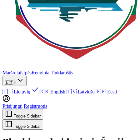
Maršrutai
Upės
Renginiai
Tinklaraštis
🇱🇹
lt
🇱🇹
Lietuvių
🇬🇧
English
🇱🇻
Latviešu
🇪🇪
Eesti
Prisijungti
Registruotis
Toggle Sidebar
Toggle Sidebar