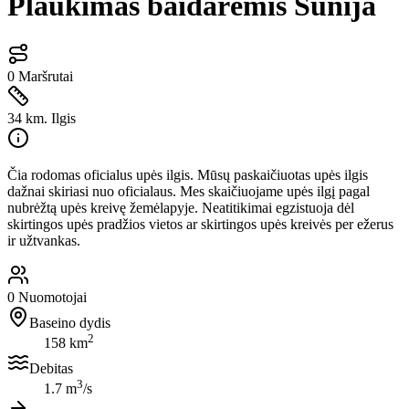
Plaukimas baidarėmis Šunija
0
Maršrutai
34 km.
Ilgis
Čia rodomas oficialus upės ilgis. Mūsų paskaičiuotas upės ilgis
dažnai skiriasi nuo oficialaus. Mes skaičiuojame upės ilgį pagal
nubrėžtą upės kreivę žemėlapyje. Neatitikimai egzistuoja dėl
skirtingos upės pradžios vietos ar skirtingos upės kreivės per ežerus
ir užtvankas.
0
Nuomotojai
Baseino dydis
2
158 km
Debitas
3
1.7 m
/s