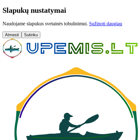
Slapukų nustatymai
Naudojame slapukus svetainės tobulinimui.
Sužinoti daugiau
Atmesti
Sutinku