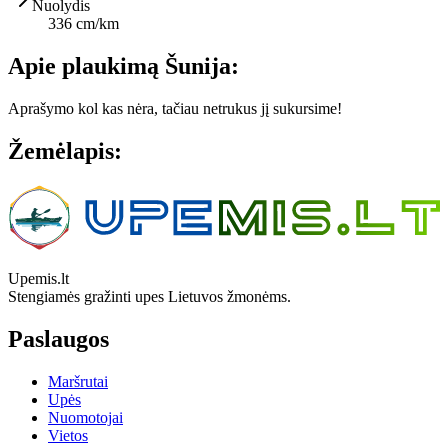
Nuolydis
336 cm/km
Apie plaukimą Šunija:
Aprašymo kol kas nėra, tačiau netrukus jį sukursime!
Žemėlapis:
Leaflet
|
© OpenStreetMap contributors
+
−
Upemis.lt
Stengiamės gražinti upes Lietuvos žmonėms.
Paslaugos
Maršrutai
Upės
Nuomotojai
Vietos