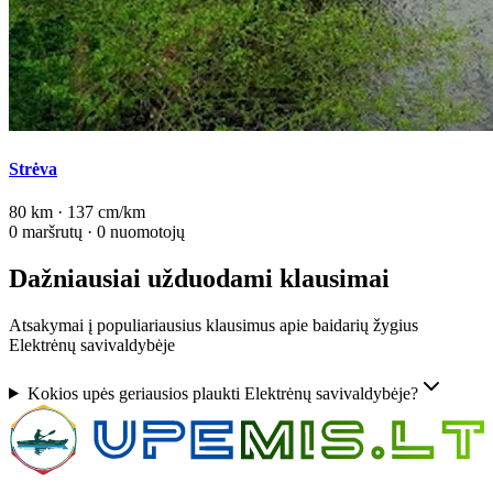
Strėva
80 km · 137 cm/km
0 maršrutų · 0 nuomotojų
Dažniausiai užduodami klausimai
Atsakymai į populiariausius klausimus apie baidarių žygius
Elektrėnų savivaldybėje
Kokios upės geriausios plaukti Elektrėnų savivaldybėje?