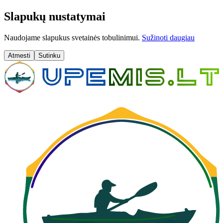
Slapukų nustatymai
Naudojame slapukus svetainės tobulinimui.
Sužinoti daugiau
Atmesti
Sutinku