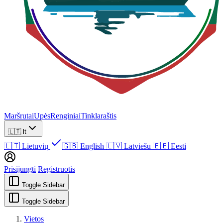
Maršrutai
Upės
Renginiai
Tinklaraštis
🇱🇹
lt
🇱🇹
Lietuvių
🇬🇧
English
🇱🇻
Latviešu
🇪🇪
Eesti
Prisijungti
Registruotis
Toggle Sidebar
Toggle Sidebar
Vietos