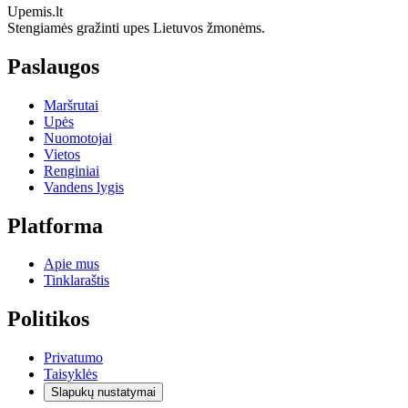
Upemis.lt
Stengiamės gražinti upes Lietuvos žmonėms.
Paslaugos
Maršrutai
Upės
Nuomotojai
Vietos
Renginiai
Vandens lygis
Platforma
Apie mus
Tinklaraštis
Politikos
Privatumo
Taisyklės
Slapukų nustatymai