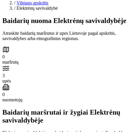
/
Vilniaus apskritis
/
Elektrėnų savivaldybė
Baidarių nuoma Elektrėnų savivaldybėje
Atraskite baidarių maršrutus ir upes Lietuvoje pagal apskritis,
savivaldybes arba etnografinius regionus.
0
maršrutų
3
upės
0
nuomotojų
Baidarių maršrutai ir žygiai Elektrėnų
savivaldybėje