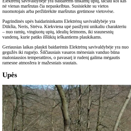
Elektrėnų savivaldybėje yra baidarėms tinkamų upių, tačiau kol kas
nė vienas maršrutas čia nepaskelbtas. Susisiekite su vietos
nuomotojais arba peržiūrėkite maršrutus gretimose vietovėse.
Pagrindinės upės baidarininkams Elektrėnų savivaldybėje yra
Dūkšta, Neris, Strėva. Kiekviena upė pasižymi unikaliu charakteriu
– nuo ramių, vingiuotų upių, idealių šeimoms, iki sraunesnių
vandenų, kurie patiks iššūkių ieškantiems plaukikams.
Geriausias laikas plaukti baidarėmis Elektrėnų savivaldybėje yra nuo
gegužės iki rugsėjo. Šilčiausiais vasaros mėnesiais vanduo būna
maloniausios temperatūros, o pavasarį ir rudenį galima mėgautis
ramesne atmosfera ir mažesniais srautais.
Upės