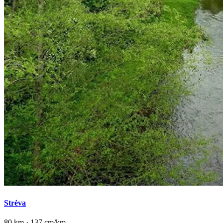
Strėva
80 km · 137 cm/km