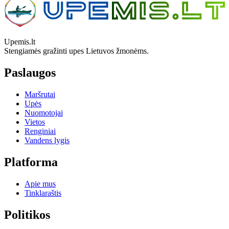
Upemis.lt
Stengiamės gražinti upes Lietuvos žmonėms.
Paslaugos
Maršrutai
Upės
Nuomotojai
Vietos
Renginiai
Vandens lygis
Platforma
Apie mus
Tinklaraštis
Politikos