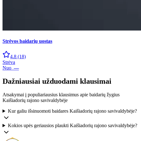
Strėvos baidarių uostas
4.8
(18)
Strėva
Nuo
—
Dažniausiai užduodami klausimai
Atsakymai į populiariausius klausimus apie baidarių žygius
Kaišiadorių rajono savivaldybėje
Kur galiu išsinuomoti baidares Kaišiadorių rajono savivaldybėje?
Kokios upės geriausios plaukti Kaišiadorių rajono savivaldybėje?