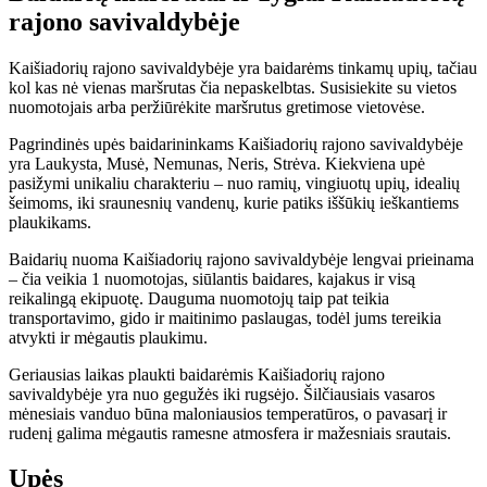
rajono savivaldybėje
Kaišiadorių rajono savivaldybėje yra baidarėms tinkamų upių, tačiau
kol kas nė vienas maršrutas čia nepaskelbtas. Susisiekite su vietos
nuomotojais arba peržiūrėkite maršrutus gretimose vietovėse.
Pagrindinės upės baidarininkams Kaišiadorių rajono savivaldybėje
yra Laukysta, Musė, Nemunas, Neris, Strėva. Kiekviena upė
pasižymi unikaliu charakteriu – nuo ramių, vingiuotų upių, idealių
šeimoms, iki sraunesnių vandenų, kurie patiks iššūkių ieškantiems
plaukikams.
Baidarių nuoma Kaišiadorių rajono savivaldybėje lengvai prieinama
– čia veikia 1 nuomotojas, siūlantis baidares, kajakus ir visą
reikalingą ekipuotę. Dauguma nuomotojų taip pat teikia
transportavimo, gido ir maitinimo paslaugas, todėl jums tereikia
atvykti ir mėgautis plaukimu.
Geriausias laikas plaukti baidarėmis Kaišiadorių rajono
savivaldybėje yra nuo gegužės iki rugsėjo. Šilčiausiais vasaros
mėnesiais vanduo būna maloniausios temperatūros, o pavasarį ir
rudenį galima mėgautis ramesne atmosfera ir mažesniais srautais.
Upės