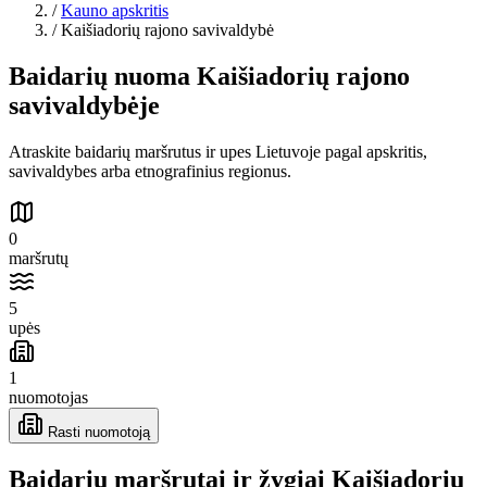
/
Kauno apskritis
/
Kaišiadorių rajono savivaldybė
Baidarių nuoma Kaišiadorių rajono
savivaldybėje
Atraskite baidarių maršrutus ir upes Lietuvoje pagal apskritis,
savivaldybes arba etnografinius regionus.
0
maršrutų
5
upės
1
nuomotojas
Rasti nuomotoją
Baidarių maršrutai ir žygiai Kaišiadorių