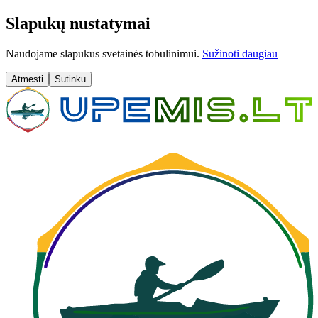
Slapukų nustatymai
Naudojame slapukus svetainės tobulinimui.
Sužinoti daugiau
Atmesti
Sutinku