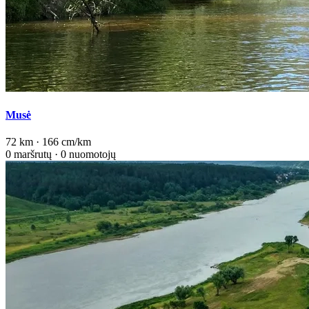
Musė
72 km · 166 cm/km
0 maršrutų · 0 nuomotojų