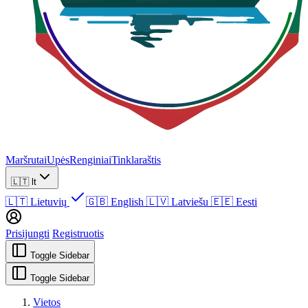
Maršrutai
Upės
Renginiai
Tinklaraštis
🇱🇹
lt
🇱🇹
Lietuvių
🇬🇧
English
🇱🇻
Latviešu
🇪🇪
Eesti
Prisijungti
Registruotis
Toggle Sidebar
Toggle Sidebar
Vietos