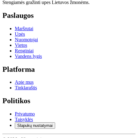
Stengiamės gražinti upes Lietuvos žmonėms.
Paslaugos
Maršrutai
Upės
Nuomotojai
Vietos
Renginiai
Vandens lygis
Platforma
Apie mus
Tinklaraštis
Politikos
Privatumo
Taisyklės
Slapukų nustatymai