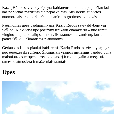
Kazlų Rūdos savivaldybėje yra baidarėms tinkamų upių, tačiau kol
kas nė vienas maršrutas čia nepaskelbtas. Susisiekite su vietos
nuomotojais arba peržiūrėkite maršrutus gretimose vietovėse.
Pagrindinės upės baidarininkams Kazlų Rūdos savivaldybėje yra
Šešupė. Kiekviena upė pasižymi unikaliu charakteriu – nuo ramių,
vingiuotų upių, idealių šeimoms, iki sraunesnių vandenų, kurie
patiks iššūkių ieškantiems plaukikams.
Geriausias laikas plaukti baidarėmis Kazlų Rūdos savivaldybėje yra
nuo gegužės iki rugsėjo. Šilčiausiais vasaros mėnesiais vanduo būna
maloniausios temperatūros, o pavasarį ir rudenį galima mėgautis
ramesne atmosfera ir mažesniais srautais.
Upės