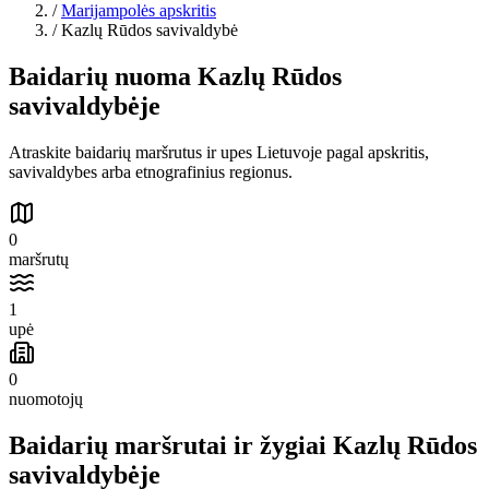
/
Marijampolės apskritis
/
Kazlų Rūdos savivaldybė
Baidarių nuoma Kazlų Rūdos
savivaldybėje
Atraskite baidarių maršrutus ir upes Lietuvoje pagal apskritis,
savivaldybes arba etnografinius regionus.
0
maršrutų
1
upė
0
nuomotojų
Baidarių maršrutai ir žygiai Kazlų Rūdos
savivaldybėje