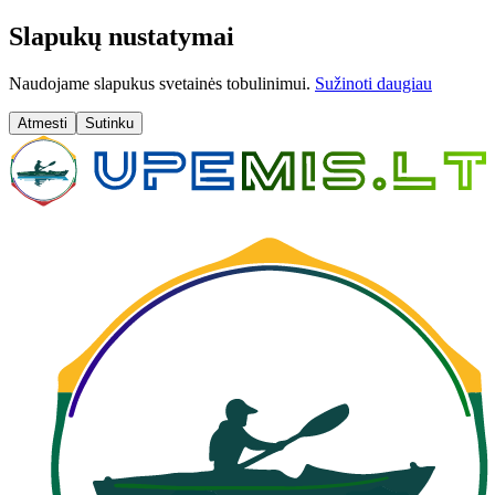
Slapukų nustatymai
Naudojame slapukus svetainės tobulinimui.
Sužinoti daugiau
Atmesti
Sutinku