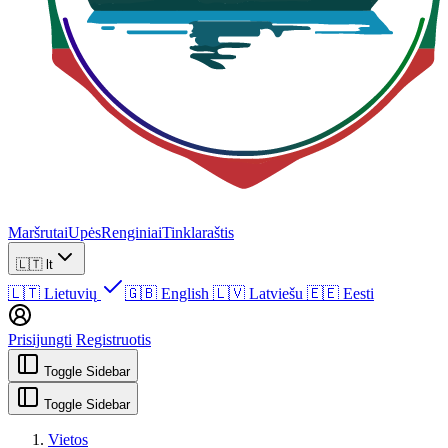
Maršrutai
Upės
Renginiai
Tinklaraštis
🇱🇹
lt
🇱🇹
Lietuvių
🇬🇧
English
🇱🇻
Latviešu
🇪🇪
Eesti
Prisijungti
Registruotis
Toggle Sidebar
Toggle Sidebar
Vietos