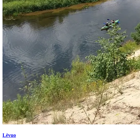
Lėvuo