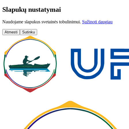
Slapukų nustatymai
Naudojame slapukus svetainės tobulinimui.
Sužinoti daugiau
Atmesti
Sutinku