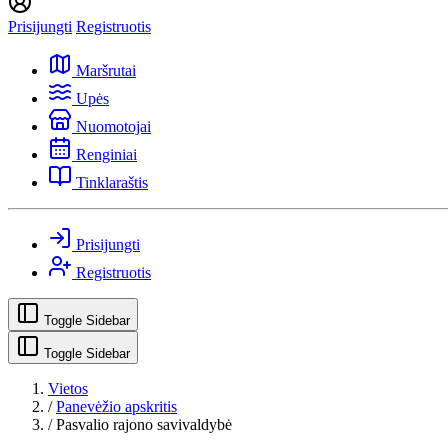
Prisijungti
Registruotis
Maršrutai
Upės
Nuomotojai
Renginiai
Tinklaraštis
Prisijungti
Registruotis
Toggle Sidebar
Toggle Sidebar
Vietos
/
Panevėžio apskritis
/
Pasvalio rajono savivaldybė