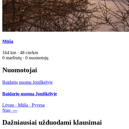
Mūša
164 km · 48 cm/km
0 maršrutų · 0 nuomotojų
Nuomotojai
Baidarių nuoma Joniškėlyje
Baidarių nuoma Joniškėlyje
Lėvuo · Mūša · Pyvesa
Nuo
—
Dažniausiai užduodami klausimai