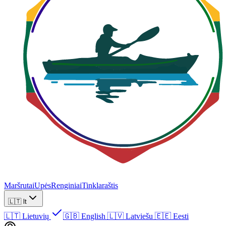
Maršrutai
Upės
Renginiai
Tinklaraštis
🇱🇹
lt
🇱🇹
Lietuvių
🇬🇧
English
🇱🇻
Latviešu
🇪🇪
Eesti