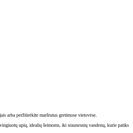
ais arba peržiūrėkite maršrutus gretimose vietovėse.
ingiuotų upių, idealių šeimoms, iki sraunesnių vandenų, kurie patiks