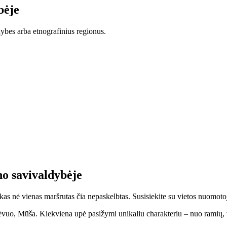
bėje
dybes arba etnografinius regionus.
no savivaldybėje
kas nė vienas maršrutas čia nepaskelbtas. Susisiekite su vietos nuomotoj
vuo, Mūša. Kiekviena upė pasižymi unikaliu charakteriu – nuo ramių, v