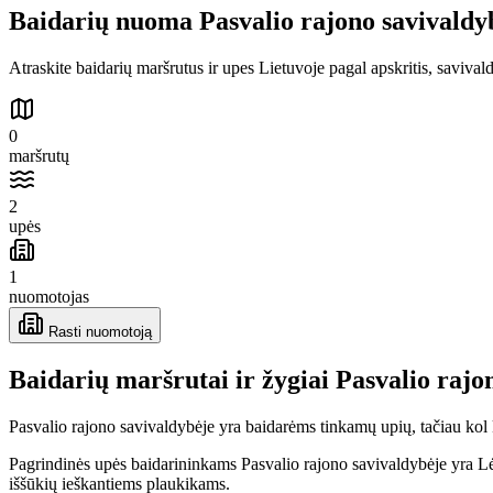
Baidarių nuoma Pasvalio rajono savivaldy
Atraskite baidarių maršrutus ir upes Lietuvoje pagal apskritis, savival
0
maršrutų
2
upės
1
nuomotojas
Rasti nuomotoją
Baidarių maršrutai ir žygiai Pasvalio rajo
Pasvalio rajono savivaldybėje yra baidarėms tinkamų upių, tačiau kol 
Pagrindinės upės baidarininkams Pasvalio rajono savivaldybėje yra Lė
iššūkių ieškantiems plaukikams.