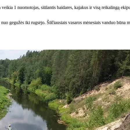
veikia 1 nuomotojas, siūlantis baidares, kajakus ir visą reikalingą eki
a nuo gegužės iki rugsėjo. Šilčiausiais vasaros mėnesiais vanduo būna m