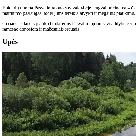
Baidarių nuoma Pasvalio rajono savivaldybėje lengvai prieinama – čia 
maitinimo paslaugas, todėl jums tereikia atvykti ir mėgautis plaukimu.
Geriausias laikas plaukti baidarėmis Pasvalio rajono savivaldybėje yr
ramesne atmosfera ir mažesniais srautais.
Upės