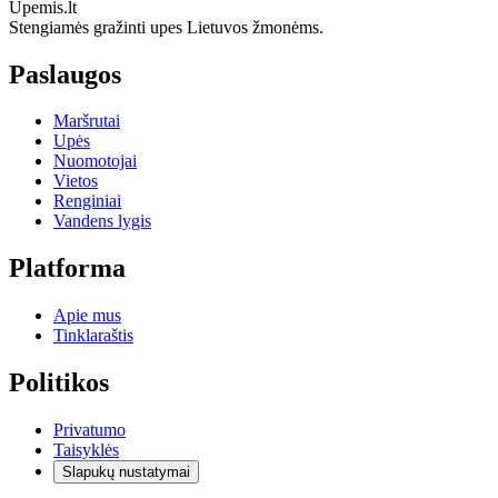
Upemis.lt
Stengiamės gražinti upes Lietuvos žmonėms.
Paslaugos
Maršrutai
Upės
Nuomotojai
Vietos
Renginiai
Vandens lygis
Platforma
Apie mus
Tinklaraštis
Politikos
Privatumo
Taisyklės
Slapukų nustatymai