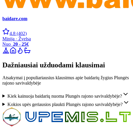
baidare.com
4.8
(402)
Minija · Žvelsa
Nuo
20 - 25€
Dažniausiai užduodami klausimai
Atsakymai į populiariausius klausimus apie baidarių žygius Plungės
rajono savivaldybėje
Kiek kainuoja baidarių nuoma Plungės rajono savivaldybėje?
Kokios upės geriausios plaukti Plungės rajono savivaldybėje?