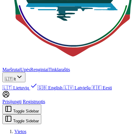
Maršrutai
Upės
Renginiai
Tinklaraštis
🇱🇹
lt
🇱🇹
Lietuvių
🇬🇧
English
🇱🇻
Latviešu
🇪🇪
Eesti
Prisijungti
Registruotis
Toggle Sidebar
Toggle Sidebar
Vietos