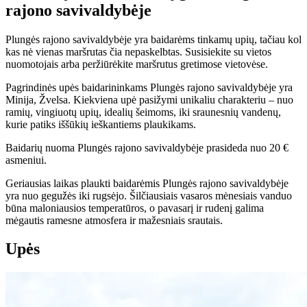
rajono savivaldybėje
Plungės rajono savivaldybėje yra baidarėms tinkamų upių, tačiau kol
kas nė vienas maršrutas čia nepaskelbtas. Susisiekite su vietos
nuomotojais arba peržiūrėkite maršrutus gretimose vietovėse.
Pagrindinės upės baidarininkams Plungės rajono savivaldybėje yra
Minija, Žvelsa. Kiekviena upė pasižymi unikaliu charakteriu – nuo
ramių, vingiuotų upių, idealių šeimoms, iki sraunesnių vandenų,
kurie patiks iššūkių ieškantiems plaukikams.
Baidarių nuoma Plungės rajono savivaldybėje prasideda nuo 20 €
asmeniui.
Geriausias laikas plaukti baidarėmis Plungės rajono savivaldybėje
yra nuo gegužės iki rugsėjo. Šilčiausiais vasaros mėnesiais vanduo
būna maloniausios temperatūros, o pavasarį ir rudenį galima
mėgautis ramesne atmosfera ir mažesniais srautais.
Upės