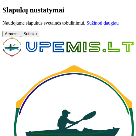
Slapukų nustatymai
Naudojame slapukus svetainės tobulinimui.
Sužinoti daugiau
Atmesti
Sutinku