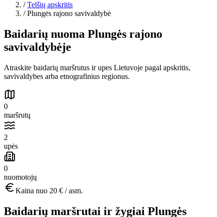
/
Telšių apskritis
/
Plungės rajono savivaldybė
Baidarių nuoma Plungės rajono
savivaldybėje
Atraskite baidarių maršrutus ir upes Lietuvoje pagal apskritis,
savivaldybes arba etnografinius regionus.
0
maršrutų
2
upės
0
nuomotojų
Kaina nuo
20 €
/ asm.
Baidarių maršrutai ir žygiai Plungės