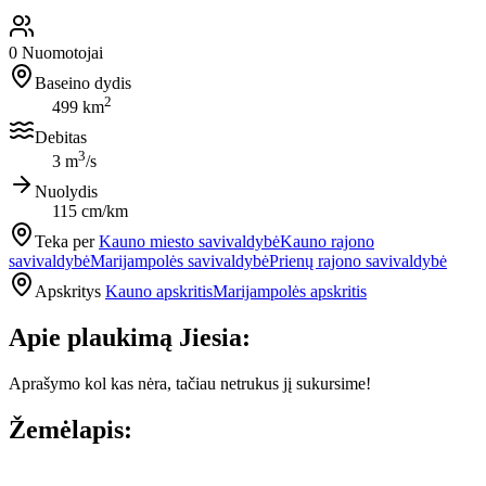
0
Nuomotojai
Baseino dydis
2
499 km
Debitas
3
3 m
/s
Nuolydis
115 cm/km
Teka per
Kauno miesto savivaldybė
Kauno rajono
savivaldybė
Marijampolės savivaldybė
Prienų rajono savivaldybė
Apskritys
Kauno apskritis
Marijampolės apskritis
Apie plaukimą Jiesia:
Aprašymo kol kas nėra, tačiau netrukus jį sukursime!
Žemėlapis:
Leaflet
|
© OpenStreetMap contributors