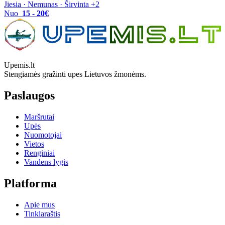
Jiesia · Nemunas · Širvinta +2
Nuo
15 - 20€
Upemis.lt
Stengiamės gražinti upes Lietuvos žmonėms.
Paslaugos
Maršrutai
Upės
Nuomotojai
Vietos
Renginiai
Vandens lygis
Platforma
Apie mus
Tinklaraštis