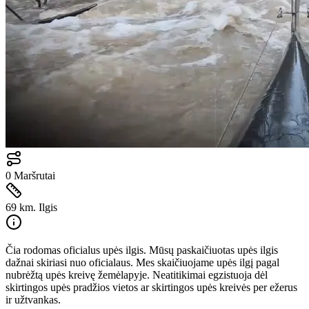
0
Maršrutai
69 km.
Ilgis
Čia rodomas oficialus upės ilgis. Mūsų paskaičiuotas upės ilgis
dažnai skiriasi nuo oficialaus. Mes skaičiuojame upės ilgį pagal
nubrėžtą upės kreivę žemėlapyje. Neatitikimai egzistuoja dėl
skirtingos upės pradžios vietos ar skirtingos upės kreivės per ežerus
ir užtvankas.