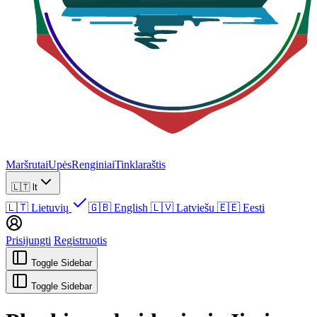
Maršrutai
Upės
Renginiai
Tinklaraštis
🇱🇹
lt
🇱🇹
Lietuvių
🇬🇧
English
🇱🇻
Latviešu
🇪🇪
Eesti
Prisijungti
Registruotis
Toggle Sidebar
Toggle Sidebar