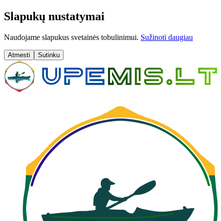
Slapukų nustatymai
Naudojame slapukus svetainės tobulinimui.
Sužinoti daugiau
Atmesti
Sutinku