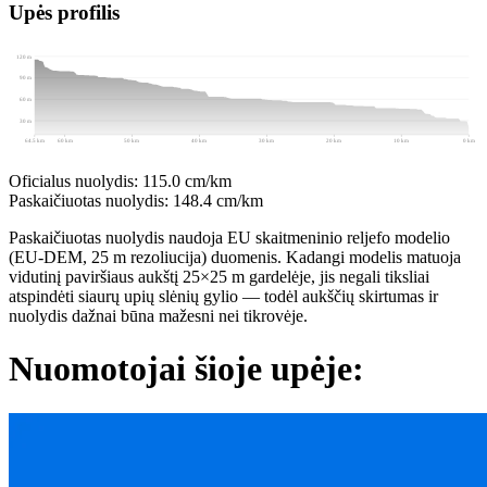
+
Upės profilis
−
Atkarpų žymėjimas
120 m
90 m
60 m
30 m
64.5 km
60 km
50 km
40 km
30 km
20 km
10 km
0 km
Oficialus nuolydis:
115.0 cm/km
Paskaičiuotas nuolydis:
148.4 cm/km
Paskaičiuotas nuolydis naudoja EU skaitmeninio reljefo modelio
(EU-DEM, 25 m rezoliucija) duomenis. Kadangi modelis matuoja
vidutinį paviršiaus aukštį 25×25 m gardelėje, jis negali tiksliai
atspindėti siaurų upių slėnių gylio — todėl aukščių skirtumas ir
nuolydis dažnai būna mažesni nei tikrovėje.
Nuomotojai šioje upėje: