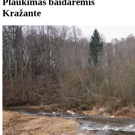
Plaukimas baidarėmis
Kražante