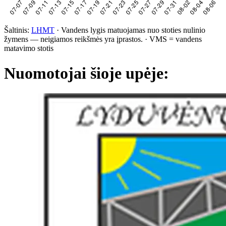
Šaltinis:
LHMT
·
Vandens lygis matuojamas nuo stoties nulinio
žymens — neigiamos reikšmės yra įprastos.
·
VMS = vandens
matavimo stotis
Nuomotojai šioje upėje: