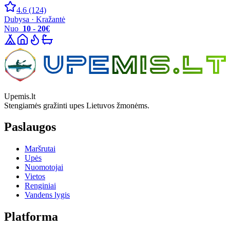
4.6
(124)
Dubysa · Kražantė
Nuo
10 - 20€
Upemis.lt
Stengiamės gražinti upes Lietuvos žmonėms.
Paslaugos
Maršrutai
Upės
Nuomotojai
Vietos
Renginiai
Vandens lygis
Platforma