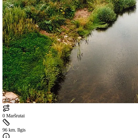
0
Maršrutai
96 km.
Ilgis