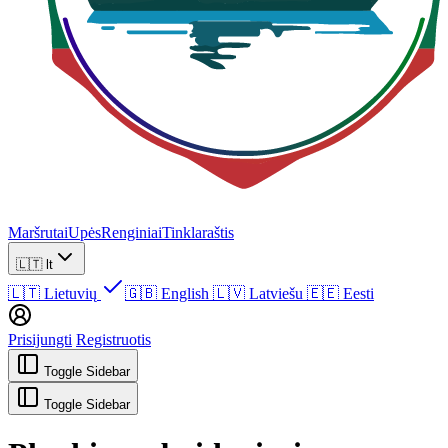
Maršrutai
Upės
Renginiai
Tinklaraštis
🇱🇹
lt
🇱🇹
Lietuvių
🇬🇧
English
🇱🇻
Latviešu
🇪🇪
Eesti
Prisijungti
Registruotis
Toggle Sidebar
Toggle Sidebar