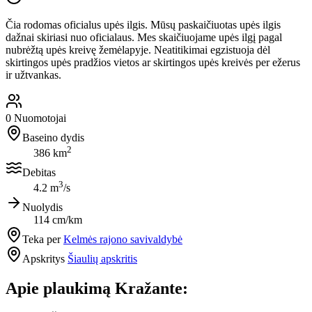
Čia rodomas oficialus upės ilgis. Mūsų paskaičiuotas upės ilgis
dažnai skiriasi nuo oficialaus. Mes skaičiuojame upės ilgį pagal
nubrėžtą upės kreivę žemėlapyje. Neatitikimai egzistuoja dėl
skirtingos upės pradžios vietos ar skirtingos upės kreivės per ežerus
ir užtvankas.
0
Nuomotojai
Baseino dydis
2
386 km
Debitas
3
4.2 m
/s
Nuolydis
114 cm/km
Teka per
Kelmės rajono savivaldybė
Apskritys
Šiaulių apskritis
Apie plaukimą Kražante: