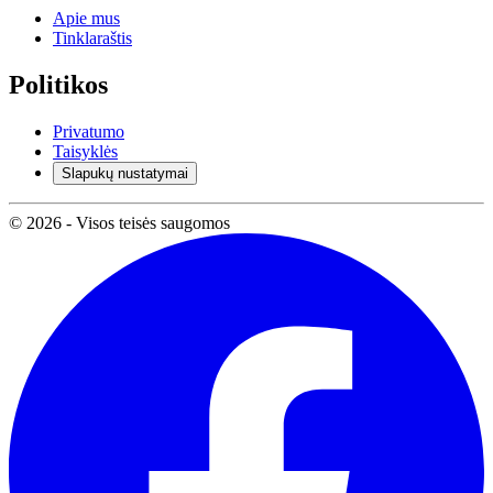
Apie mus
Tinklaraštis
Politikos
Privatumo
Taisyklės
Slapukų nustatymai
© 2026 - Visos teisės saugomos