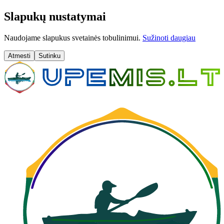
Slapukų nustatymai
Naudojame slapukus svetainės tobulinimui.
Sužinoti daugiau
Atmesti
Sutinku