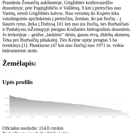
Prasideda Žemaičių aukštumoje, Girgždūtės kraštovaizdžio
draustinyje, prie Pagirgždūčio ir Vašilėnų, 9 km į pietryčius nuo
Varnių, netoli Girgždūtės kalvos. Nuo versmių iki Kuprės teka
vaizdingomis apylinkėmis į pietryčius, žemiau, iki pat žiočių – į
šiaurės rytus. Įteka į Dubysą 101 km nuo jos žiočių, ties Burbaičiais
ir Padubysiu.\nŽemupyje įsteigtas Kražantės hidrografinis draustinis.
Jo teritorijoje – gražus „laukinis“ slėnis, gausu rėvų, didelių akmenų.
Teka pro Burbaičių piliakalnį. Ties Kelme upėje įrengtas 5 ha
tvenkinys.[1]. Pluskiuose (47 km nuo žiočių) nuo 1971 m. veikia
hidrometrinė stotis.
Žemėlapis:
Leaflet
|
© OpenStreetMap contributors
+
Upės profilis
−
Atkarpų žymėjimas
150 m
120 m
90 m
86.7 km
80 km
70 km
60 km
50 km
40 km
30 km
20 km
10 km
0 km
Oficialus nuolydis:
114.0 cm/km