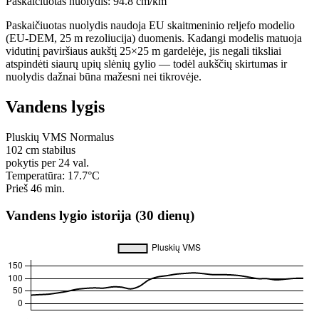
Paskaičiuotas nuolydis:
94.8 cm/km
Paskaičiuotas nuolydis naudoja EU skaitmeninio reljefo modelio
(EU-DEM, 25 m rezoliucija) duomenis. Kadangi modelis matuoja
vidutinį paviršiaus aukštį 25×25 m gardelėje, jis negali tiksliai
atspindėti siaurų upių slėnių gylio — todėl aukščių skirtumas ir
nuolydis dažnai būna mažesni nei tikrovėje.
Vandens lygis
Pluskių VMS
Normalus
102
cm
stabilus
pokytis per 24 val.
Temperatūra: 17.7°C
Prieš 46 min.
Vandens lygio istorija (30 dienų)