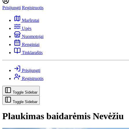
Prisijungti
Registruotis
Maršrutai
Upės
Nuomotojai
Renginiai
Tinklaraštis
Prisijungti
Registruotis
Toggle Sidebar
Toggle Sidebar
Plaukimas baidarėmis Nevėžiu