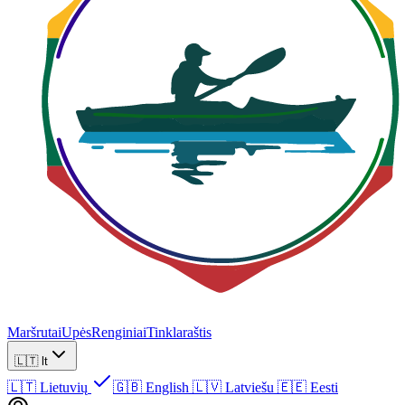
Maršrutai
Upės
Renginiai
Tinklaraštis
🇱🇹
lt
🇱🇹
Lietuvių
🇬🇧
English
🇱🇻
Latviešu
🇪🇪
Eesti