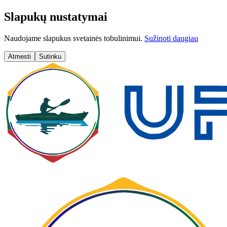
Slapukų nustatymai
Naudojame slapukus svetainės tobulinimui.
Sužinoti daugiau
Atmesti
Sutinku