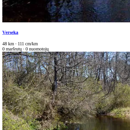
Verseka
48 km · 111 cm/km
0 maršrutų · 0 nuomotojų