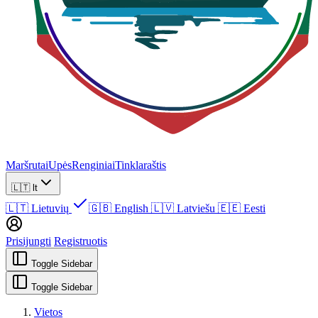
Maršrutai
Upės
Renginiai
Tinklaraštis
🇱🇹
lt
🇱🇹
Lietuvių
🇬🇧
English
🇱🇻
Latviešu
🇪🇪
Eesti
Prisijungti
Registruotis
Toggle Sidebar
Toggle Sidebar
Vietos