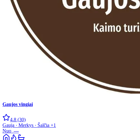
Gaujos vingiai
4.8
(30)
Gauja · Merkys · Šalčia +1
Nuo
—