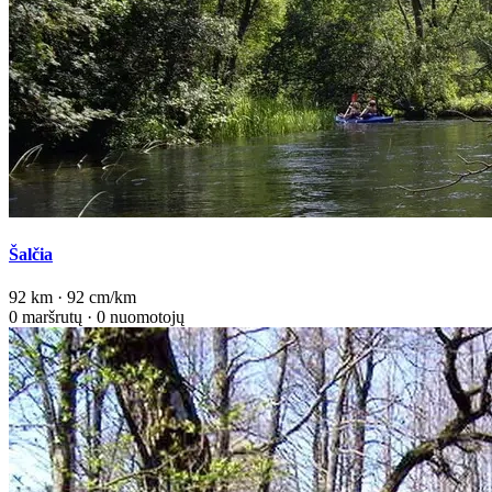
Šalčia
92 km · 92 cm/km
0 maršrutų · 0 nuomotojų