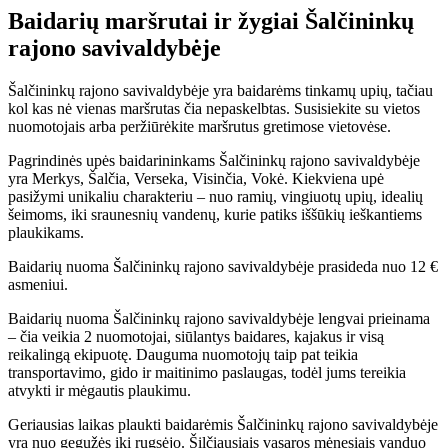
Baidarių maršrutai ir žygiai Šalčininkų
rajono savivaldybėje
Šalčininkų rajono savivaldybėje yra baidarėms tinkamų upių, tačiau
kol kas nė vienas maršrutas čia nepaskelbtas. Susisiekite su vietos
nuomotojais arba peržiūrėkite maršrutus gretimose vietovėse.
Pagrindinės upės baidarininkams Šalčininkų rajono savivaldybėje
yra Merkys, Šalčia, Verseka, Visinčia, Vokė. Kiekviena upė
pasižymi unikaliu charakteriu – nuo ramių, vingiuotų upių, idealių
šeimoms, iki sraunesnių vandenų, kurie patiks iššūkių ieškantiems
plaukikams.
Baidarių nuoma Šalčininkų rajono savivaldybėje prasideda nuo 12 €
asmeniui.
Baidarių nuoma Šalčininkų rajono savivaldybėje lengvai prieinama
– čia veikia 2 nuomotojai, siūlantys baidares, kajakus ir visą
reikalingą ekipuotę. Dauguma nuomotojų taip pat teikia
transportavimo, gido ir maitinimo paslaugas, todėl jums tereikia
atvykti ir mėgautis plaukimu.
Geriausias laikas plaukti baidarėmis Šalčininkų rajono savivaldybėje
yra nuo gegužės iki rugsėjo. Šilčiausiais vasaros mėnesiais vanduo