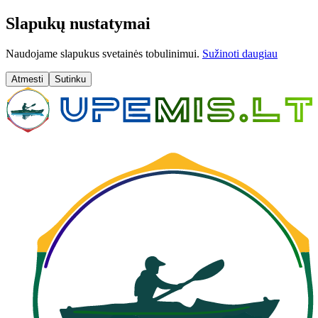
Slapukų nustatymai
Naudojame slapukus svetainės tobulinimui.
Sužinoti daugiau
Atmesti
Sutinku