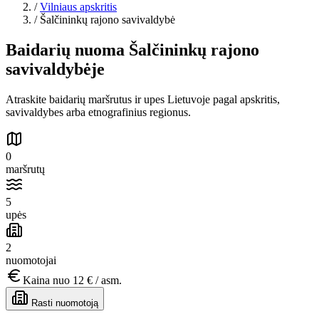
/
Vilniaus apskritis
/
Šalčininkų rajono savivaldybė
Baidarių nuoma Šalčininkų rajono
savivaldybėje
Atraskite baidarių maršrutus ir upes Lietuvoje pagal apskritis,
savivaldybes arba etnografinius regionus.
0
maršrutų
5
upės
2
nuomotojai
Kaina nuo
12 €
/ asm.
Rasti nuomotoją