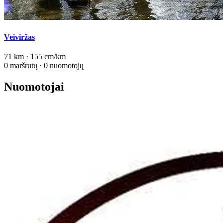
Veiviržas
71 km · 155 cm/km
0 maršrutų · 0 nuomotojų
Nuomotojai