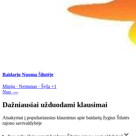
Baidarių Nuoma Šilutėje
Minija · Nemunas · Šyša +1
Nuo
—
Dažniausiai užduodami klausimai
Atsakymai į populiariausius klausimus apie baidarių žygius Šilutės
rajono savivaldybėje