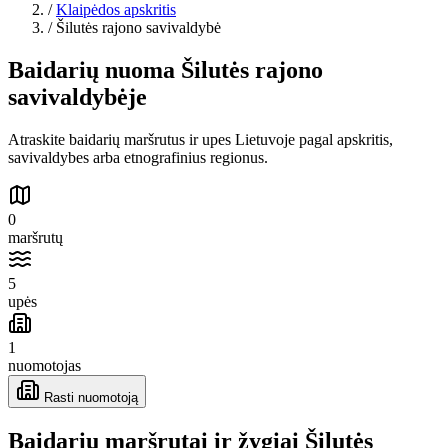
/
Klaipėdos apskritis
/
Šilutės rajono savivaldybė
Baidarių nuoma Šilutės rajono
savivaldybėje
Atraskite baidarių maršrutus ir upes Lietuvoje pagal apskritis,
savivaldybes arba etnografinius regionus.
0
maršrutų
5
upės
1
nuomotojas
Rasti nuomotoją
Baidarių maršrutai ir žygiai Šilutės