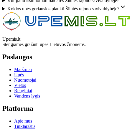
Kur galiu išsinuomoti baidares Šilutės rajono savivaldybėje?
Kokios upės geriausios plaukti Šilutės rajono savivaldybėje?
Upemis.lt
Stengiamės gražinti upes Lietuvos žmonėms.
Paslaugos
Maršrutai
Upės
Nuomotojai
Vietos
Renginiai
Vandens lygis
Platforma
Apie mus
Tinklaraštis