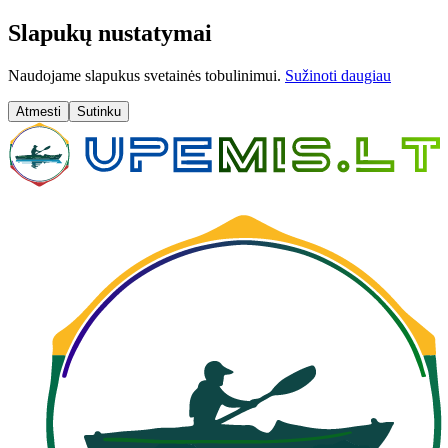
Slapukų nustatymai
Naudojame slapukus svetainės tobulinimui.
Sužinoti daugiau
Atmesti
Sutinku