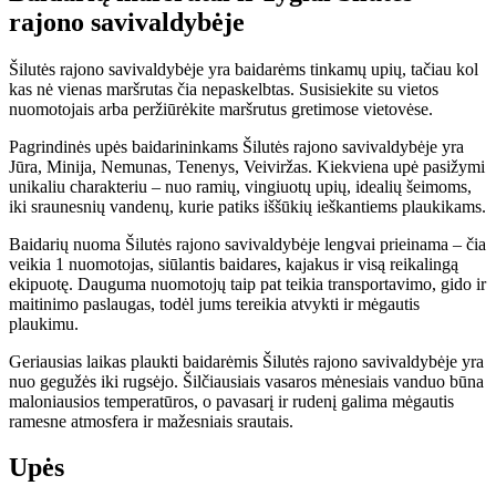
rajono savivaldybėje
Šilutės rajono savivaldybėje yra baidarėms tinkamų upių, tačiau kol
kas nė vienas maršrutas čia nepaskelbtas. Susisiekite su vietos
nuomotojais arba peržiūrėkite maršrutus gretimose vietovėse.
Pagrindinės upės baidarininkams Šilutės rajono savivaldybėje yra
Jūra, Minija, Nemunas, Tenenys, Veiviržas. Kiekviena upė pasižymi
unikaliu charakteriu – nuo ramių, vingiuotų upių, idealių šeimoms,
iki sraunesnių vandenų, kurie patiks iššūkių ieškantiems plaukikams.
Baidarių nuoma Šilutės rajono savivaldybėje lengvai prieinama – čia
veikia 1 nuomotojas, siūlantis baidares, kajakus ir visą reikalingą
ekipuotę. Dauguma nuomotojų taip pat teikia transportavimo, gido ir
maitinimo paslaugas, todėl jums tereikia atvykti ir mėgautis
plaukimu.
Geriausias laikas plaukti baidarėmis Šilutės rajono savivaldybėje yra
nuo gegužės iki rugsėjo. Šilčiausiais vasaros mėnesiais vanduo būna
maloniausios temperatūros, o pavasarį ir rudenį galima mėgautis
ramesne atmosfera ir mažesniais srautais.
Upės