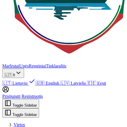
Maršrutai
Upės
Renginiai
Tinklaraštis
🇱🇹
lt
🇱🇹
Lietuvių
🇬🇧
English
🇱🇻
Latviešu
🇪🇪
Eesti
Prisijungti
Registruotis
Toggle Sidebar
Toggle Sidebar
Vietos