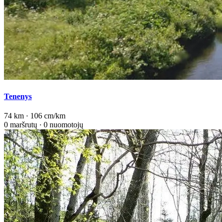
Tenenys
74 km · 106 cm/km
0 maršrutų · 0 nuomotojų