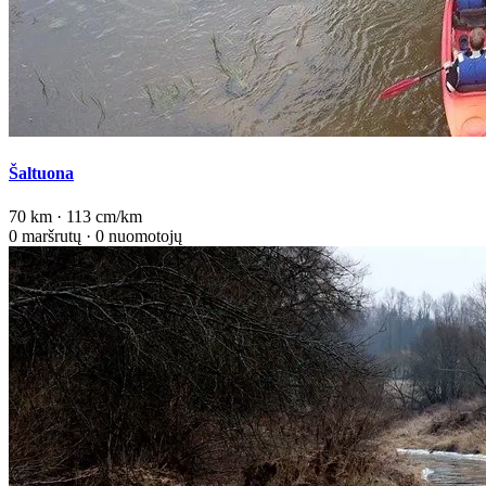
Šaltuona
70 km · 113 cm/km
0 maršrutų · 0 nuomotojų