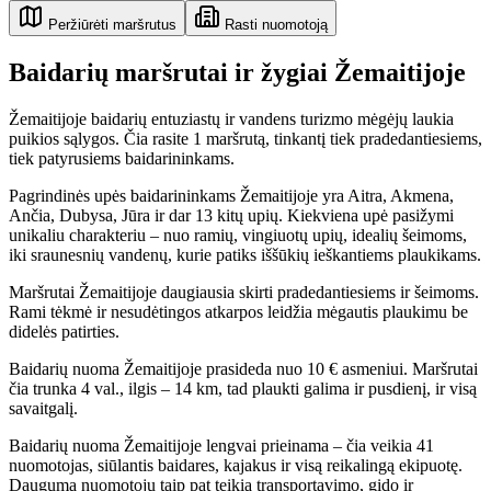
Peržiūrėti maršrutus
Rasti nuomotoją
Baidarių maršrutai ir žygiai Žemaitijoje
Žemaitijoje baidarių entuziastų ir vandens turizmo mėgėjų laukia
puikios sąlygos. Čia rasite 1 maršrutą, tinkantį tiek pradedantiesiems,
tiek patyrusiems baidarininkams.
Pagrindinės upės baidarininkams Žemaitijoje yra Aitra, Akmena,
Ančia, Dubysa, Jūra ir dar 13 kitų upių. Kiekviena upė pasižymi
unikaliu charakteriu – nuo ramių, vingiuotų upių, idealių šeimoms,
iki sraunesnių vandenų, kurie patiks iššūkių ieškantiems plaukikams.
Maršrutai Žemaitijoje daugiausia skirti pradedantiesiems ir šeimoms.
Rami tėkmė ir nesudėtingos atkarpos leidžia mėgautis plaukimu be
didelės patirties.
Baidarių nuoma Žemaitijoje prasideda nuo 10 € asmeniui. Maršrutai
čia trunka 4 val., ilgis – 14 km, tad plaukti galima ir pusdienį, ir visą
savaitgalį.
Baidarių nuoma Žemaitijoje lengvai prieinama – čia veikia 41
nuomotojas, siūlantis baidares, kajakus ir visą reikalingą ekipuotę.
Dauguma nuomotojų taip pat teikia transportavimo, gido ir