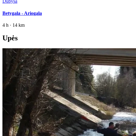
Dubysa
Betygala - Ariogala
4 h · 14 km
Upės