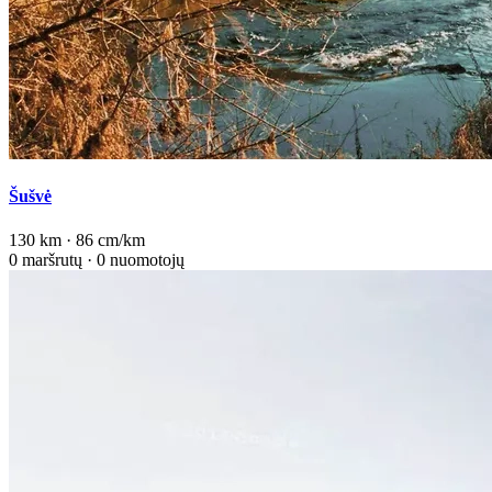
Šušvė
130 km · 86 cm/km
0 maršrutų · 0 nuomotojų