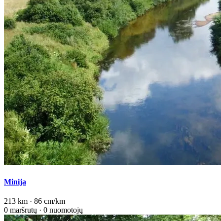
Minija
213 km · 86 cm/km
0 maršrutų · 0 nuomotojų