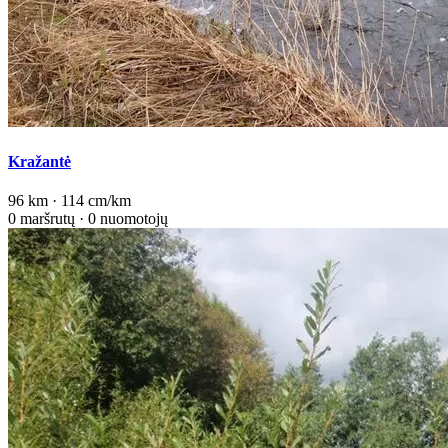
Kražantė
96 km · 114 cm/km
0 maršrutų · 0 nuomotojų