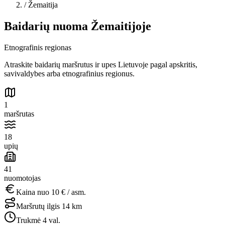
/
Žemaitija
Baidarių nuoma Žemaitijoje
Etnografinis regionas
Atraskite baidarių maršrutus ir upes Lietuvoje pagal apskritis,
savivaldybes arba etnografinius regionus.
1
maršrutas
18
upių
41
nuomotojas
Kaina nuo
10 €
/ asm.
Maršrutų ilgis
14 km
Trukmė
4 val.