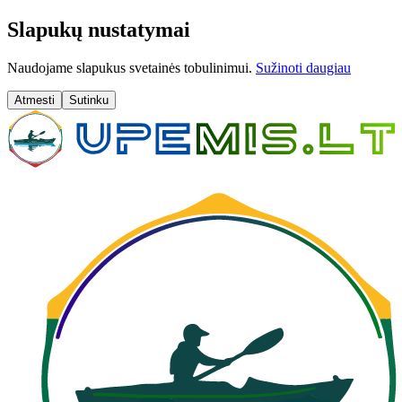
Slapukų nustatymai
Naudojame slapukus svetainės tobulinimui.
Sužinoti daugiau
Atmesti
Sutinku