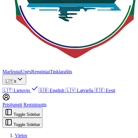
Maršrutai
Upės
Renginiai
Tinklaraštis
🇱🇹
lt
🇱🇹
Lietuvių
🇬🇧
English
🇱🇻
Latviešu
🇪🇪
Eesti
Prisijungti
Registruotis
Toggle Sidebar
Toggle Sidebar
Vietos