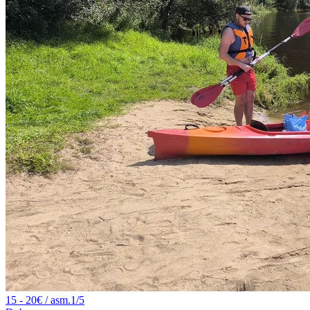
15 - 20€
/ asm.
1/5