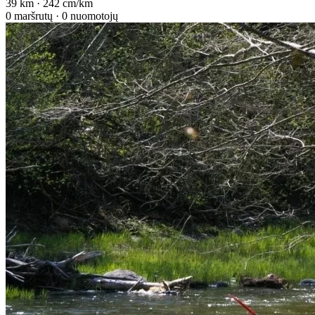
39 km · 242 cm/km
0 maršrutų · 0 nuomotojų