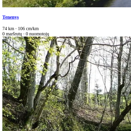
Tenenys
74 km · 106 cm/km
0 maršrutų · 0 nuomotojų